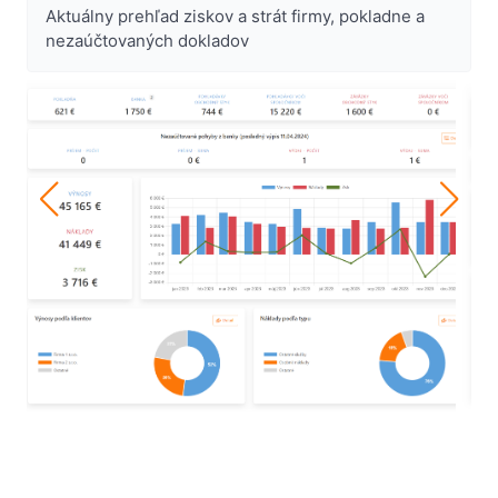
Aktuálny prehľad ziskov a strát firmy, pokladne a
nezaúčtovaných dokladov
p